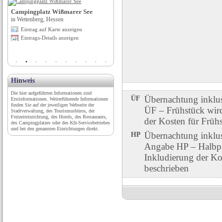
Campingplatz Wißmarer See
Deutsches Feuerwehr-Museum Fulda
in Wettenberg, Hessen
e.V.
in Fulda, Hessen
Eintrag auf Karte anzeigen
Eintrag auf Karte anzeigen
Eintrags-Details anzeigen
Eintrags-Details anzeigen
Hinweis
Die hier aufgeführten Informationen sind
ÜF
Übernachtung inklu
Erstinformationen. Weiterführende Informationen
finden Sie auf der jeweiligen Webseite der
ÜF – Frühstück wird 
Stadtverwaltung, des Tourismusbüros, der
Freizeiteinrichtung, des Hotels, des Restaurants,
der Kosten für Früh
des Campingplatzes oder des Kfz-Servicebetriebes
und bei den genannten Einrichtungen direkt.
HP
Übernachtung inklu
Angabe HP – Halbpen
Inkludierung der Ko
beschrieben