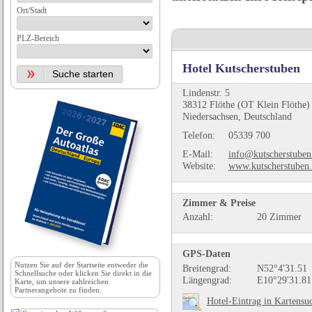
Ort/Stadt
PLZ-Bereich
Hotel Kutscherstuben
Lindenstr. 5
38312 Flöthe (OT Klein Flöthe)
Niedersachsen, Deutschland
Telefon:
05339 700
E-Mail:
info@kutscherstuben
Website:
www.kutscherstuben
Zimmer & Preise
Anzahl:
20 Zimmer
GPS-Daten
Nutzen Sie auf der
Startseite
entweder die
Breitengrad:
N52°4'31.51
Schnellsuche oder klicken Sie direkt in die
Längengrad:
E10°29'31.81
Karte, um unsere zahlreichen
Partnerangebote zu finden.
Hotel-Eintrag in Kartensu