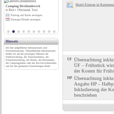
Hotel-Eintrag in Kartensu
Camping Dreiländereck
Hansestadt Anklam
in Ried i. Oberinntal, Tirol
in Anklam, Hansestadt, Mecklenburg-
Vorpommern
Eintrag auf Karte anzeigen
Eintrag auf Karte anzeigen
Eintrags-Details anzeigen
Eintrags-Details anzeigen
Hinweis
Die hier aufgeführten Informationen sind
Erstinformationen. Weiterführende Informationen
finden Sie auf der jeweiligen Webseite der
Stadtverwaltung, des Tourismusbüros, der
ÜF
Übernachtung inklu
Freizeiteinrichtung, des Hotels, des Restaurants,
des Campingplatzes oder des Kfz-Servicebetriebes
ÜF – Frühstück wird 
und bei den genannten Einrichtungen direkt.
der Kosten für Früh
HP
Übernachtung inklu
Angabe HP – Halbpen
Inkludierung der Ko
beschrieben