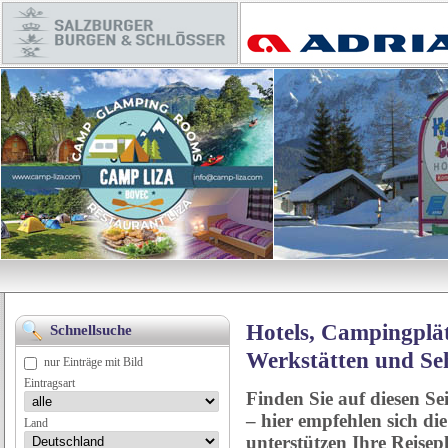
Hotels, Campingplät
Schnellsuche
Werkstätten und Se
nur Einträge mit Bild
Eintragsart
Finden Sie auf diesen Se
– hier empfehlen sich di
Land
unterstützen Ihre Reise