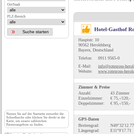
Ort/Stadt
PLZ-Bereich
Hotel-Gasthof R
Hauptstr. 10
90562 Heroldsberg
Bayern, Deutschland
Telefon:
0911 9565-0
E-Mail:
info@rotesross-herol
Website:
www.rotesross-herol
Zimmer & Preise
Anzahl:
43 Zimmer
Einzelzimmer:
€ 75,-/120,-
Doppelzimmer:
€ 95,-/150,-
Nutzen Sie auf der
Startseite
entweder die
Schnellsuche oder klicken Sie direkt in die
GPS-Daten
Karte, um unsere zahlreichen
Partnerangebote zu finden.
Breitengrad:
N49°32'12.77
Längengrad:
E11°9'17.71