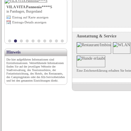
r
VILA VITA Pannonia****S
Reisemobilstellplatz Kettelerstraße
in Pamhagen, Burgenland
in Rhede, Nordrhein-Westfalen
Eintrag auf Karte anzeigen
Eintrag auf Karte anzeigen
Eintrags-Details anzeigen
Eintrags-Details anzeigen
Ausstattung & Service
Hinweis
Die hier aufgeführten Informationen sind
Erstinformationen. Weiterführende Informationen
finden Sie auf der jeweiligen Webseite der
Stadtverwaltung, des Tourismusbüros, der
Eine Zeichenerklärung erhalten Sie be
Freizeiteinrichtung, des Hotels, des Restaurants,
des Campingplatzes oder des Kfz-Servicebetriebes
und bei den genannten Einrichtungen direkt.