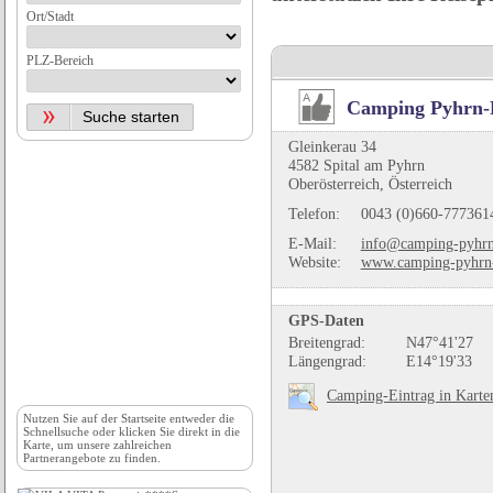
Ort/Stadt
PLZ-Bereich
Camping Pyhrn-P
Gleinkerau 34
4582 Spital am Pyhrn
Oberösterreich, Österreich
Telefon:
0043 (0)660-777361
E-Mail:
info@camping-pyhrn-
Website:
www.camping-pyhrn-p
GPS-Daten
Breitengrad:
N47°41'27
Längengrad:
E14°19'33
Camping-Eintrag in Karte
Nutzen Sie auf der
Startseite
entweder die
Schnellsuche oder klicken Sie direkt in die
Karte, um unsere zahlreichen
Partnerangebote zu finden.