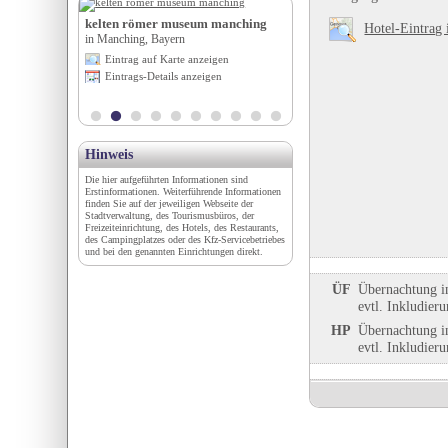
adt
kelten römer museum manching
Harz-Camp Bremer Teic
Hotel-Eintrag 
in Manching, Bayern
in Quedlinburg / Harz, Sachse
-Pfalz
Eintrag auf Karte anzeigen
Eintrag auf Karte anzeigen
igen
Eintrags-Details anzeigen
Eintrags-Details anzeigen
en
Hinweis
Die hier aufgeführten Informationen sind
Erstinformationen. Weiterführende Informationen
finden Sie auf der jeweiligen Webseite der
Stadtverwaltung, des Tourismusbüros, der
Freizeiteinrichtung, des Hotels, des Restaurants,
des Campingplatzes oder des Kfz-Servicebetriebes
und bei den genannten Einrichtungen direkt.
ÜF
Übernachtung i
evtl. Inkludier
HP
Übernachtung i
evtl. Inkludier