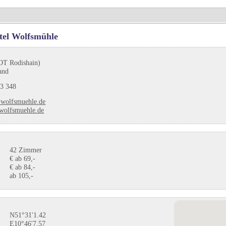
tel Wolfsmühle
OT Rodishain)
and
3 348
wolfsmuehle.de
olfsmuehle.de
42 Zimmer
€ ab 69,-
€ ab 84,-
ab 105,-
N51°31'1.42
E10°46'7.57