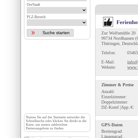
Ort/Stadt
PLZ-Bereich
Ferienho
Zur Wolfsmühle 20
99734 Nordhausen (
Thüringen, Deutschl
Telefon:
03465
E-Mail:
info@
Website:
www.w
Zimmer & Preise
Anzahl:
Einzelzimmer:
Doppelzimmer:
DZ-Komf.|App./€:
Nutzen Sie auf der
Startseite
entweder die
Schnellsuche oder klicken Sie direkt in die
GPS-Daten
Karte, um unsere zahlreichen
Partnerangebote zu finden.
Breitengrad:
Längengrad: