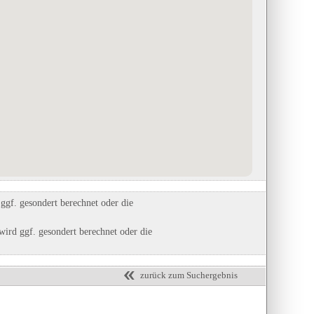
n
Wohnmobil- & Ferienpark
Museum der bayerischen Könige
alt
in Großbreitenbach, Thüringen
in Hohenschwangau, Bayern
Eintrag auf Karte anzeigen
Eintrag auf Karte anzeigen
Eintrags-Details anzeigen
Eintrags-Details anzeigen
gf. gesondert berechnet oder die
ird ggf. gesondert berechnet oder die
zurück zum Suchergebnis