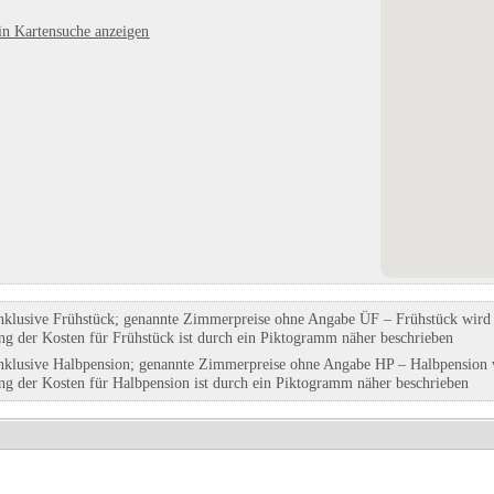
h GmbH
Camping La Ballena Alegre Costa
Autowerkstatt Alexander Hor
in Kartensuche anzeigen
n-Anhalt
Brava
in Blankenburg / Harz, Sachsen-Anh
in Sant Pere Pescador, Girona
Eintrag auf Karte anzeigen
Eintrag auf Karte anzeigen
Eintrags-Details anzeigen
Eintrags-Details anzeigen
nklusive Frühstück; genannte Zimmerpreise ohne Angabe ÜF – Frühstück wird g
ung der Kosten für Frühstück ist durch ein Piktogramm näher beschrieben
nklusive Halbpension; genannte Zimmerpreise ohne Angabe HP – Halbpension w
ung der Kosten für Halbpension ist durch ein Piktogramm näher beschrieben