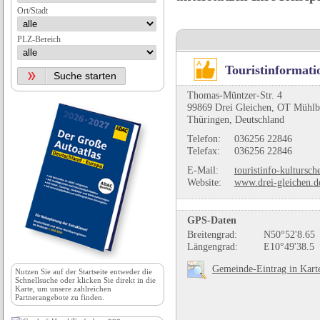
Ort/Stadt
PLZ-Bereich
Touristinformati
Thomas-Müntzer-Str. 4
99869 Drei Gleichen, OT Mühl
Thüringen, Deutschland
Telefon:
036256 22846
Telefax:
036256 22846
E-Mail:
touristinfo-kultursc
Website:
www.drei-gleichen.d
GPS-Daten
Breitengrad:
N50°52'8.65
Längengrad:
E10°49'38.5
Gemeinde-Eintrag in Kart
Nutzen Sie auf der
Startseite
entweder die
Schnellsuche oder klicken Sie direkt in die
Karte, um unsere zahlreichen
Partnerangebote zu finden.