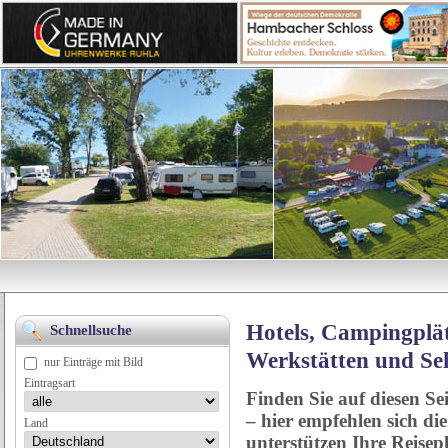
Hotels, Campingplät
Schnellsuche
Werkstätten und Se
nur Einträge mit Bild
Eintragsart
Finden Sie auf diesen Se
– hier empfehlen sich di
Land
unterstützen Ihre Reise