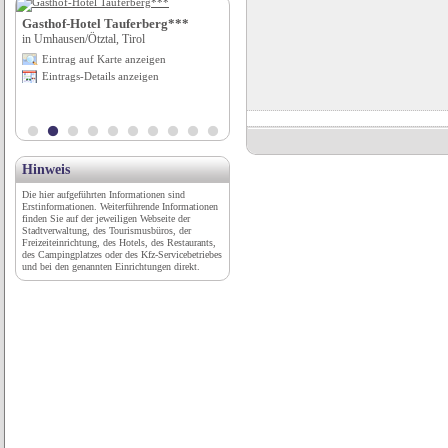
Gasthof-Hotel Tauferberg***
Wohnmobilstellplatz Badehalbinsel
in Umhausen/Ötztal, Tirol
Absberg
Eintrag auf Karte anzeigen
in Absberg, Bayern
Eintrags-Details anzeigen
Eintrag auf Karte anzeigen
Eintrags-Details anzeigen
Hinweis
Die hier aufgeführten Informationen sind
Erstinformationen. Weiterführende Informationen
finden Sie auf der jeweiligen Webseite der
Stadtverwaltung, des Tourismusbüros, der
Freizeiteinrichtung, des Hotels, des Restaurants,
des Campingplatzes oder des Kfz-Servicebetriebes
und bei den genannten Einrichtungen direkt.