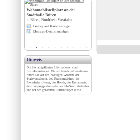
Wohnmobilstellplatz Ache
Wohnmobilstellplatz an der
in Achern, Baden-Württemberg
 Drei Mohren
Stadthalle Büren
rrestaurant
Eintrag auf Karte anzeigen
in Büren, Nordrhein-Westfalen
Eintrags-Details anzeigen
Eintrag auf Karte anzeigen
ern
Eintrags-Details anzeigen
igen
en
Hinweis
Die hier aufgeführten Informationen sind
Erstinformationen. Weiterführende Informationen
finden Sie auf der jeweiligen Webseite der
Stadtverwaltung, des Tourismusbüros, der
Freizeiteinrichtung, des Hotels, des Restaurants,
des Campingplatzes oder des Kfz-Servicebetriebes
und bei den genannten Einrichtungen direkt.