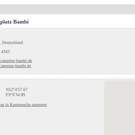
platz Bambi
, Deutschland
 4343
camping-bambi.de
amping-bambi.de
N52°4'57.67
E9°9'34.89
ag in Kartensuche anzeigen