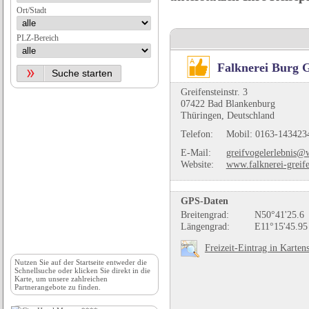
Ort/Stadt
PLZ-Bereich
Falknerei Burg G
Greifensteinstr. 3
07422 Bad Blankenburg
Thüringen, Deutschland
Telefon:
Mobil: 0163-143423
E-Mail:
greifvogelerlebnis@
Website:
www.falknerei-greife
GPS-Daten
Breitengrad:
N50°41'25.6
Längengrad:
E11°15'45.95
Freizeit-Eintrag in Karten
Nutzen Sie auf der
Startseite
entweder die
Schnellsuche oder klicken Sie direkt in die
Karte, um unsere zahlreichen
Partnerangebote zu finden.