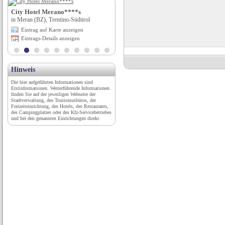
City Hotel Merano****s
Parkhotel Margaretenhof***s
in Meran (BZ), Trentino-Südtirol
in Gohrisch, Kurort, Sachsen
Eintrag auf Karte anzeigen
Eintrag auf Karte anzeigen
Eintrags-Details anzeigen
Eintrags-Details anzeigen
Hinweis
Die hier aufgeführten Informationen sind
Erstinformationen. Weiterführende Informationen
finden Sie auf der jeweiligen Webseite der
Stadtverwaltung, des Tourismusbüros, der
Freizeiteinrichtung, des Hotels, des Restaurants,
des Campingplatzes oder des Kfz-Servicebetriebes
und bei den genannten Einrichtungen direkt.