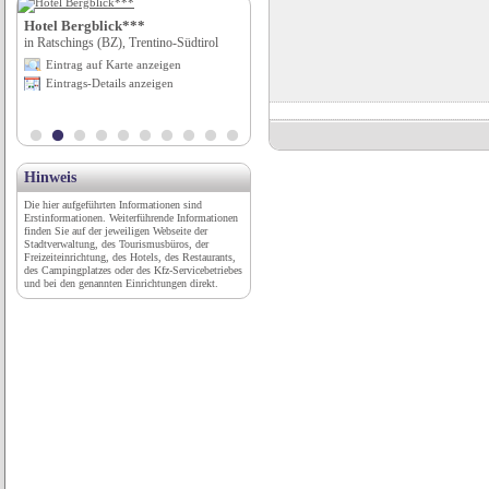
Hotel Bergblick***
Parkplatz am Hafen
in Ratschings (BZ), Trentino-Südtirol
in Waren (Müritz), Mecklenburg-
Vorpommern
Eintrag auf Karte anzeigen
Eintrag auf Karte anzeigen
Eintrags-Details anzeigen
Eintrags-Details anzeigen
Hinweis
Die hier aufgeführten Informationen sind
Erstinformationen. Weiterführende Informationen
finden Sie auf der jeweiligen Webseite der
Stadtverwaltung, des Tourismusbüros, der
Freizeiteinrichtung, des Hotels, des Restaurants,
des Campingplatzes oder des Kfz-Servicebetriebes
und bei den genannten Einrichtungen direkt.