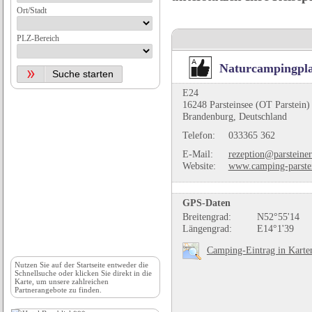
Ort/Stadt
PLZ-Bereich
Naturcampingplat
E24
16248 Parsteinsee (OT Parstein)
Brandenburg, Deutschland
Telefon:
033365 362
E-Mail:
rezeption@parsteine
Website:
www.camping-parstei
GPS-Daten
Breitengrad:
N52°55'14
Längengrad:
E14°1'39
Camping-Eintrag in Karte
Nutzen Sie auf der
Startseite
entweder die
Schnellsuche oder klicken Sie direkt in die
Karte, um unsere zahlreichen
Partnerangebote zu finden.