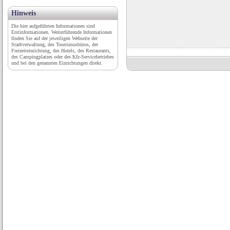
Hinweis
Die hier aufgeführten Informationen sind
Erstinformationen. Weiterführende Informationen
finden Sie auf der jeweiligen Webseite der
Stadtverwaltung, des Tourismusbüros, der
Freizeiteinrichtung, des Hotels, des Restaurants,
des Campingplatzes oder des Kfz-Servicebetriebes
und bei den genannten Einrichtungen direkt.