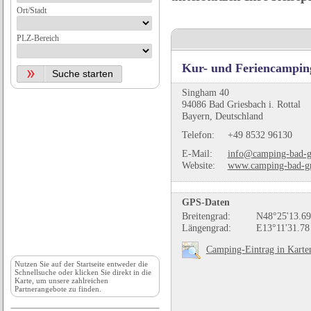
Ort/Stadt
PLZ-Bereich
Kur- und Feriencampin
Singham 40
94086 Bad Griesbach i. Rottal
Bayern, Deutschland
Telefon:
+49 8532 96130
E-Mail:
info@camping-bad-g
Website:
www.camping-bad-gr
GPS-Daten
Breitengrad:
N48°25'13.69
Längengrad:
E13°11'31.78
Camping-Eintrag in Karte
Nutzen Sie auf der
Startseite
entweder die
Schnellsuche oder klicken Sie direkt in die
Karte, um unsere zahlreichen
Partnerangebote zu finden.