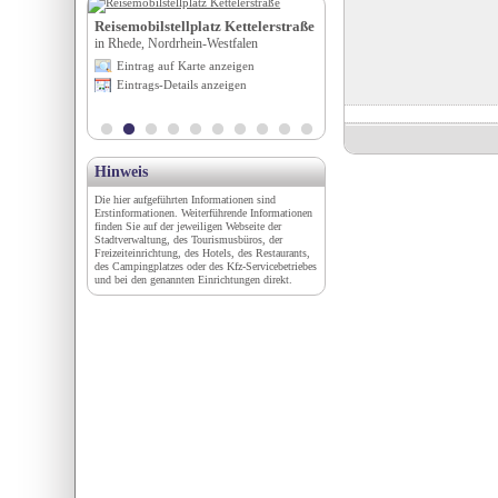
Reisemobilstellplatz Kettelerstraße
Wohnmobilhafen Nettersh
ecklenburg-
in Rhede, Nordrhein-Westfalen
in Nettersheim, Nordrhein-West
Eintrag auf Karte anzeigen
Eintrag auf Karte anzeigen
igen
Eintrags-Details anzeigen
Eintrags-Details anzeigen
en
Hinweis
Die hier aufgeführten Informationen sind
Erstinformationen. Weiterführende Informationen
finden Sie auf der jeweiligen Webseite der
Stadtverwaltung, des Tourismusbüros, der
Freizeiteinrichtung, des Hotels, des Restaurants,
des Campingplatzes oder des Kfz-Servicebetriebes
und bei den genannten Einrichtungen direkt.