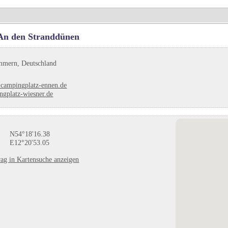
An den Stranddünen
mern, Deutschland
campingplatz-ennen.de
ngplatz-wiesner.de
N54°18'16.38
E12°20'53.05
ag in Kartensuche anzeigen