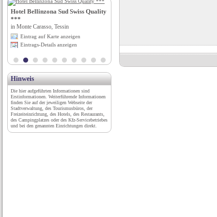
Hotel Bellinzona Sud Swiss Quality
Römerthermen Zülpich - Museum
***
der Badekultur
in Monte Carasso, Tessin
in Zülpich, Nordrhein-Westfalen
Eintrag auf Karte anzeigen
Eintrag auf Karte anzeigen
Eintrags-Details anzeigen
Eintrags-Details anzeigen
Hinweis
Die hier aufgeführten Informationen sind
Erstinformationen. Weiterführende Informationen
finden Sie auf der jeweiligen Webseite der
Stadtverwaltung, des Tourismusbüros, der
Freizeiteinrichtung, des Hotels, des Restaurants,
des Campingplatzes oder des Kfz-Servicebetriebes
und bei den genannten Einrichtungen direkt.