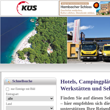
Hotels, Campingplät
Schnellsuche
Werkstätten und Se
nur Einträge mit Bild
Eintragsart
Finden Sie auf diesen Se
– hier empfehlen sich di
Land
unterstützen Ihre Reise