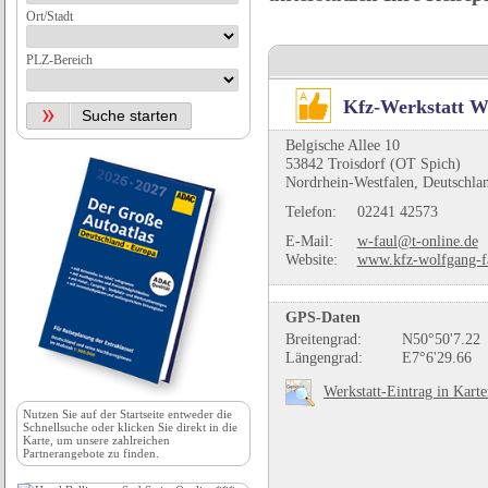
Ort/Stadt
PLZ-Bereich
Kfz-Werkstatt W
Belgische Allee 10
53842 Troisdorf (OT Spich)
Nordrhein-Westfalen, Deutschla
Telefon:
02241 42573
E-Mail:
w-faul@t-online.de
Website:
www.kfz-wolfgang-f
GPS-Daten
Breitengrad:
N50°50'7.22
Längengrad:
E7°6'29.66
Werkstatt-Eintrag in Kart
Nutzen Sie auf der
Startseite
entweder die
Schnellsuche oder klicken Sie direkt in die
Karte, um unsere zahlreichen
Partnerangebote zu finden.