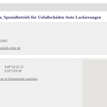
er, Spezialbetrieb für Unfallschäden Auto Lackierungen
65061
nfall-gitter.de
N49°54'23.15
E10°53'0.99
rag in Kartensuche anzeigen