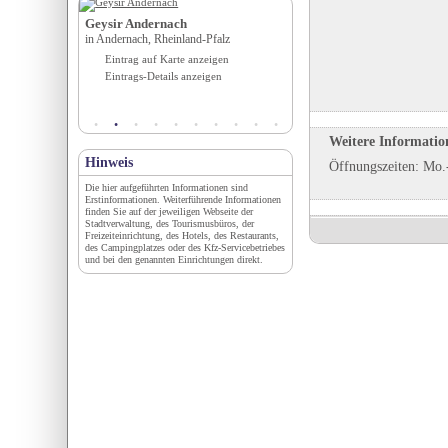
am See
Geysir Andernach
Camping Clausensee****
in Andernach, Rheinland-Pfalz
in Waldfischbach-Burgalben, R
Pfalz
igen
Eintrag auf Karte anzeigen
Eintrag auf Karte anzeigen
en
Eintrags-Details anzeigen
Eintrags-Details anzeigen
Weitere Informatio
Hinweis
Öffnungszeiten: Mo.
Die hier aufgeführten Informationen sind
Erstinformationen. Weiterführende Informationen
finden Sie auf der jeweiligen Webseite der
Stadtverwaltung, des Tourismusbüros, der
Freizeiteinrichtung, des Hotels, des Restaurants,
des Campingplatzes oder des Kfz-Servicebetriebes
und bei den genannten Einrichtungen direkt.