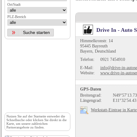
Ort/Stadt
PLZ-Bereich
Drive In - Auto
Himmelkronstr. 14
95445 Bayreuth
Bayern, Deutschland
Telefon:
0921 7454910
E-Mail:
info@drive-in-autose
Website:
www.drive-in-autose
GPS-Daten
Breitengrad:
N49°57'13.73
Längengrad:
E11°32'54.43
Werkstatt-Eintrag in Kart
Nutzen Sie auf der
Startseite
entweder die
Schnellsuche oder klicken Sie direkt in die
Karte, um unsere zahlreichen
Partnerangebote zu finden.