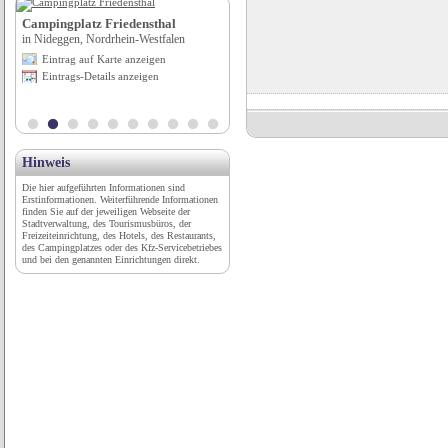
Campingplatz Friedensthal
Camping Cala Pola Costa Brava
in Nideggen, Nordrhein-Westfalen
in Tossa de Mar (Girona), Katalonien
Eintrag auf Karte anzeigen
Eintrag auf Karte anzeigen
Eintrags-Details anzeigen
Eintrags-Details anzeigen
Hinweis
Die hier aufgeführten Informationen sind
Erstinformationen. Weiterführende Informationen
finden Sie auf der jeweiligen Webseite der
Stadtverwaltung, des Tourismusbüros, der
Freizeiteinrichtung, des Hotels, des Restaurants,
des Campingplatzes oder des Kfz-Servicebetriebes
und bei den genannten Einrichtungen direkt.