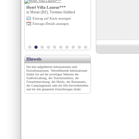
Hotel Villa Laurus***
Tourismusverband Wippta
atz Mureck &
in Meran (BZ), Trentino-Südtirol
in Steinach am Brenner, Tirol
ck
Eintrag auf Karte anzeigen
Eintrag auf Karte anzeigen
Eintrags-Details anzeigen
Eintrags-Details anzeigen
igen
en
Hinweis
Die hier aufgeführten Informationen sind
Erstinformationen. Weiterführende Informationen
finden Sie auf der jeweiligen Webseite der
Stadtverwaltung, des Tourismusbüros, der
Freizeiteinrichtung, des Hotels, des Restaurants,
des Campingplatzes oder des Kfz-Servicebetriebes
und bei den genannten Einrichtungen direkt.