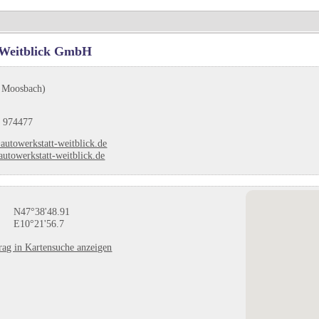
 Weitblick GmbH
 Moosbach)
 974477
autowerkstatt-weitblick.de
utowerkstatt-weitblick.de
N47°38'48.91
E10°21'56.7
rag in Kartensuche anzeigen