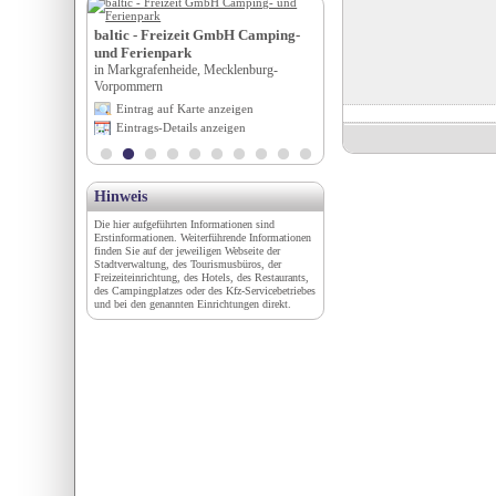
alen
Boutique City Hotel Gall
baltic - Freizeit GmbH Camping-
erg
in St. Gallen, St. Gallen
und Ferienpark
igen
Eintrag auf Karte anzeigen
in Markgrafenheide, Mecklenburg-
en
Eintrags-Details anzeigen
Vorpommern
Eintrag auf Karte anzeigen
Eintrags-Details anzeigen
Hinweis
Die hier aufgeführten Informationen sind
Erstinformationen. Weiterführende Informationen
finden Sie auf der jeweiligen Webseite der
Stadtverwaltung, des Tourismusbüros, der
Freizeiteinrichtung, des Hotels, des Restaurants,
des Campingplatzes oder des Kfz-Servicebetriebes
und bei den genannten Einrichtungen direkt.