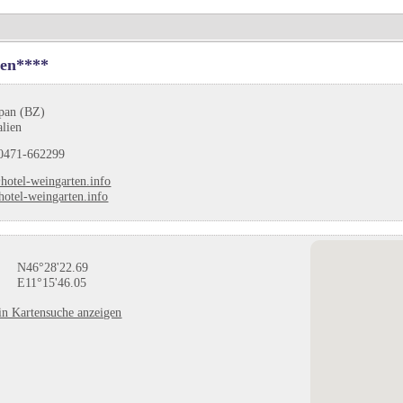
ten****
ppan (BZ)
alien
0471-662299
hotel-weingarten.info
otel-weingarten.info
N46°28'22.69
E11°15'46.05
in Kartensuche anzeigen