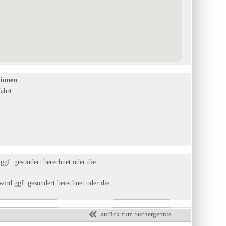
Almtal Camp - WellnessWelt
Lurgrotte Semriach
in Pettenbach, Oberösterreich
in Semriach, Steiermark
Eintrag auf Karte anzeigen
Eintrag auf Karte anzeigen
Eintrags-Details anzeigen
Eintrags-Details anzeigen
tionen
Fahrt
gf. gesondert berechnet oder die
ird ggf. gesondert berechnet oder die
zurück zum Suchergebnis