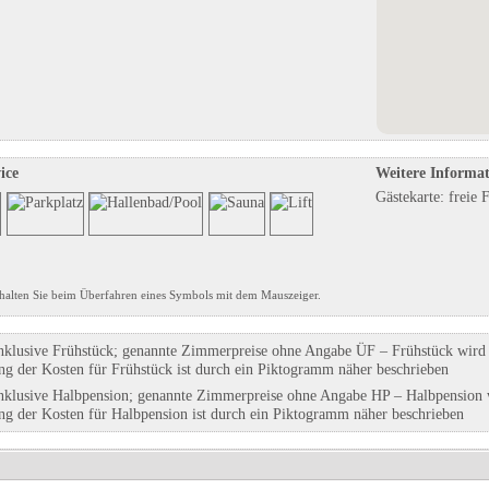
GmbH
Tourist-Information im Rathaus
Deutsches Spielzeugmuseum
ommern
in Nagold, Baden-Württemberg
in Sonneberg, Thüringen
Eintrag auf Karte anzeigen
Eintrag auf Karte anzeigen
Eintrags-Details anzeigen
Eintrags-Details anzeigen
ice
Weitere Informa
Gästekarte: freie 
halten Sie beim Überfahren eines Symbols mit dem Mauszeiger.
nklusive Frühstück; genannte Zimmerpreise ohne Angabe ÜF – Frühstück wird g
ung der Kosten für Frühstück ist durch ein Piktogramm näher beschrieben
nklusive Halbpension; genannte Zimmerpreise ohne Angabe HP – Halbpension w
ung der Kosten für Halbpension ist durch ein Piktogramm näher beschrieben