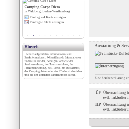
Camping Carpe Diem
Wald- u. Seeblick Camp 
in Wildberg, Baden-Württemberg
in Zislow, Mecklenburg-Vorp
igen
Eintrag auf Karte anzeigen
Eintrag auf Karte anzeigen
en
Eintrags-Details anzeigen
Eintrags-Details anzeigen
Ausstattung & Serv
Hinweis
Die hier aufgeführten Informationen sind
Erstinformationen. Weiterführende Informationen
finden Sie auf der jeweiligen Webseite der
Stadtverwaltung, des Tourismusbüros, der
Freizeiteinrichtung, des Hotels, des Restaurants,
des Campingplatzes oder des Kfz-Servicebetriebes
und bei den genannten Einrichtungen direkt.
Eine Zeichenerklärung er
ÜF
Übernachtung i
evtl. Inkludier
HP
Übernachtung i
evtl. Inkludier