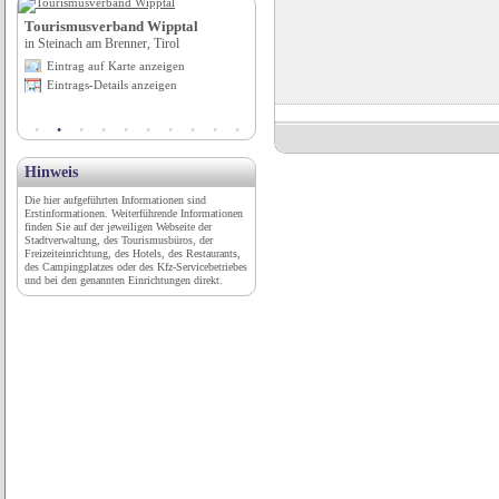
Tourismusverband Wipptal
Camping Passrucker
in Steinach am Brenner, Tirol
in Altenmarkt im Pongau, Salzburg
Eintrag auf Karte anzeigen
Eintrag auf Karte anzeigen
Eintrags-Details anzeigen
Eintrags-Details anzeigen
Hinweis
Die hier aufgeführten Informationen sind
Erstinformationen. Weiterführende Informationen
finden Sie auf der jeweiligen Webseite der
Stadtverwaltung, des Tourismusbüros, der
Freizeiteinrichtung, des Hotels, des Restaurants,
des Campingplatzes oder des Kfz-Servicebetriebes
und bei den genannten Einrichtungen direkt.