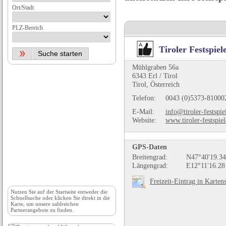
Ort/Stadt
PLZ-Bereich
Tiroler Festspiel
Mühlgraben 56a
6343 Erl / Tirol
Tirol, Österreich
Telefon:
0043 (0)5373-81000
E-Mail:
info@tiroler-festspiel
Website:
www.tiroler-festspiel
GPS-Daten
Breitengrad:
N47°40'19.34
Längengrad:
E12°11'16.28
Freizeit-Eintrag in Karten
Nutzen Sie auf der
Startseite
entweder die
Schnellsuche oder klicken Sie direkt in die
Karte, um unsere zahlreichen
Partnerangebote zu finden.