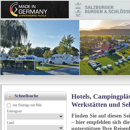
Hotels, Campingplät
Schnellsuche
Werkstätten und Se
nur Einträge mit Bild
Eintragsart
Finden Sie auf diesen Se
– hier empfehlen sich di
Land
unterstützen Ihre Reise