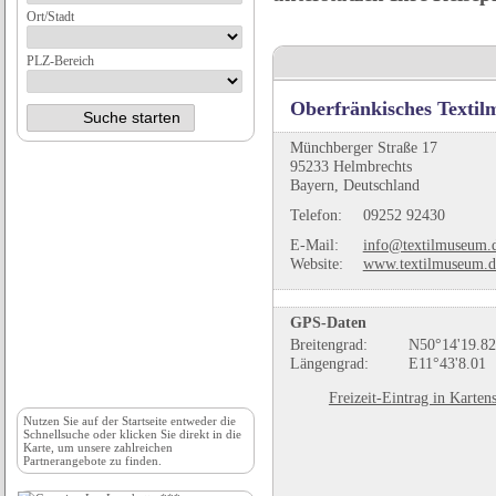
Ort/Stadt
PLZ-Bereich
Oberfränkisches Texti
Münchberger Straße 17
95233 Helmbrechts
Bayern, Deutschland
Telefon:
09252 92430
E-Mail:
info@textilmuseum.
Website:
www.textilmuseum.d
GPS-Daten
Breitengrad:
N50°14'19.82
Längengrad:
E11°43'8.01
Freizeit-Eintrag in Karten
Nutzen Sie auf der
Startseite
entweder die
Schnellsuche oder klicken Sie direkt in die
Karte, um unsere zahlreichen
Partnerangebote zu finden.