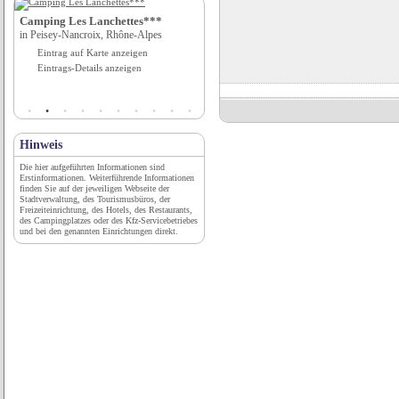
Camping Les Lanchettes***
Stadt Bernau bei Berlin, Tourist-
in Peisey-Nancroix, Rhône-Alpes
Information
Eintrag auf Karte anzeigen
in Bernau bei Berlin, Berlin
Eintrags-Details anzeigen
Eintrag auf Karte anzeigen
Eintrags-Details anzeigen
Hinweis
Die hier aufgeführten Informationen sind
Erstinformationen. Weiterführende Informationen
finden Sie auf der jeweiligen Webseite der
Stadtverwaltung, des Tourismusbüros, der
Freizeiteinrichtung, des Hotels, des Restaurants,
des Campingplatzes oder des Kfz-Servicebetriebes
und bei den genannten Einrichtungen direkt.