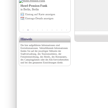
dtwald
Hotel-Pension Funk
HOTEL NEUHINTERTU
-Holstein
in Berlin, Berlin
GLETSCHER & SPA****
igen
Eintrag auf Karte anzeigen
in Hintertux / Zillertal, Tirol
en
Eintrags-Details anzeigen
Eintrag auf Karte anzeigen
Eintrags-Details anzeigen
Hinweis
Die hier aufgeführten Informationen sind
Erstinformationen. Weiterführende Informationen
finden Sie auf der jeweiligen Webseite der
Stadtverwaltung, des Tourismusbüros, der
Freizeiteinrichtung, des Hotels, des Restaurants,
des Campingplatzes oder des Kfz-Servicebetriebes
und bei den genannten Einrichtungen direkt.