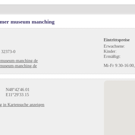
römer museum manching
Eintrittspreise
Erwachsene:
Kinder:
 32373-0
Ermäßigt:
@museum-manching.de
Mi-Fr 9:30-16:00,
museum-manching.de
N48°42'46.01
E11°29'33.15
ag in Kartensuche anzeigen