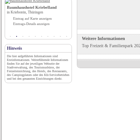
Baumhaushotel Kriebelland
Hotel Alpenhof - das Patchworkhotel
in Kriebstein, Thüringen
in Augsburg, Bayern
Eintrag auf Karte anzeigen
Eintrag auf Karte anzeigen
Eintrags-Details anzeigen
Eintrags-Details anzeigen
Weitere Informationen
Top Freizeit & Familienpark 202
Hinweis
Die hier aufgeführten Informationen sind
Erstinformationen. Weiterführende Informationen
finden Sie auf der jeweiligen Webseite der
Stadtverwaltung, des Tourismusbüros, der
Freizeiteinrichtung, des Hotels, des Restaurants,
des Campingplatzes oder des Kfz-Servicebetriebes
und bei den genannten Einrichtungen direkt.