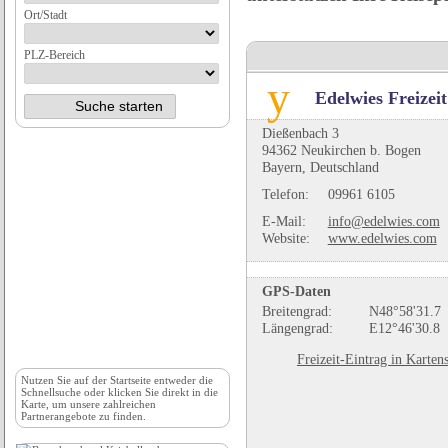
Ort/Stadt
PLZ-Bereich
Edelwies Freize
Dießenbach 3
94362 Neukirchen b. Bogen
Bayern, Deutschland
Telefon:
09961 6105
E-Mail:
info@edelwies.com
Website:
www.edelwies.com
GPS-Daten
Breitengrad:
N48°58'31.7
Längengrad:
E12°46'30.8
Freizeit-Eintrag in Karten
Nutzen Sie auf der
Startseite
entweder die
Schnellsuche oder klicken Sie direkt in die
Karte, um unsere zahlreichen
Partnerangebote zu finden.