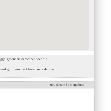
Deutsch-Deutsches Museum
Campingplatz Simonhof auf 860 
in Mödlareuth, Bayern
Höhe
in Ramsau, Bayern
Eintrag auf Karte anzeigen
Eintrag auf Karte anzeigen
Eintrags-Details anzeigen
Eintrags-Details anzeigen
gf. gesondert berechnet oder die
ird ggf. gesondert berechnet oder die
zurück zum Suchergebnis