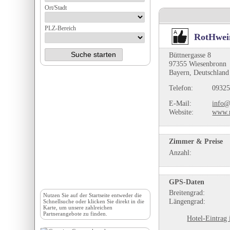
Ort/Stadt
PLZ-Bereich
RotHwei
Büttnergasse 8
97355 Wiesenbronn
Bayern, Deutschland
Telefon:
09325
E-Mail:
info@
Website:
www.r
Zimmer & Preise
Anzahl:
GPS-Daten
Breitengrad:
Nutzen Sie auf der
Startseite
entweder die
Längengrad:
Schnellsuche oder klicken Sie direkt in die
Karte, um unsere zahlreichen
Partnerangebote zu finden.
Hotel-Eintrag 