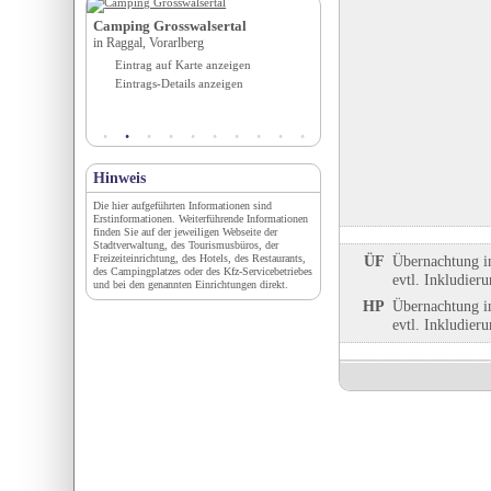
Camping Grosswalsertal
Nachtparkplatz Einsiedl
nd Camping-
in Raggal, Vorarlberg
in Walchensee, Bayern
lows
Eintrag auf Karte anzeigen
Eintrag auf Karte anzeigen
Eintrags-Details anzeigen
Eintrags-Details anzeigen
igen
en
Hinweis
Die hier aufgeführten Informationen sind
Erstinformationen. Weiterführende Informationen
finden Sie auf der jeweiligen Webseite der
Stadtverwaltung, des Tourismusbüros, der
Freizeiteinrichtung, des Hotels, des Restaurants,
ÜF
Übernachtung i
des Campingplatzes oder des Kfz-Servicebetriebes
evtl. Inkludier
und bei den genannten Einrichtungen direkt.
HP
Übernachtung i
evtl. Inkludier