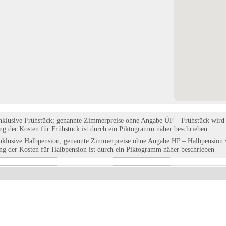
Tourist-Information im Rathaus
Campingplatz Markelfingen
in Nagold, Baden-Württemberg
in Radolfzell am Bodensee, Baden-
Württemberg
Eintrag auf Karte anzeigen
Eintrag auf Karte anzeigen
Eintrags-Details anzeigen
Eintrags-Details anzeigen
nklusive Frühstück; genannte Zimmerpreise ohne Angabe ÜF – Frühstück wird g
ung der Kosten für Frühstück ist durch ein Piktogramm näher beschrieben
nklusive Halbpension; genannte Zimmerpreise ohne Angabe HP – Halbpension w
ung der Kosten für Halbpension ist durch ein Piktogramm näher beschrieben