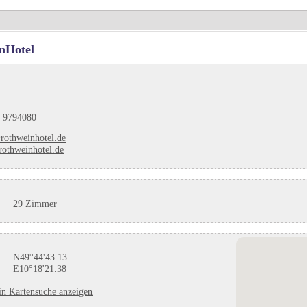
nHotel
 9794080
rothweinhotel.de
othweinhotel.de
29 Zimmer
N49°44'43.13
E10°18'21.38
in Kartensuche anzeigen