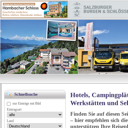
Hotels, Campingplät
Schnellsuche
Werkstätten und Se
nur Einträge mit Bild
Eintragsart
Finden Sie auf diesen Se
– hier empfehlen sich di
Land
unterstützen Ihre Reise