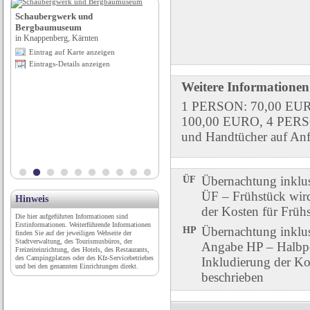
Schaubergwerk und
Sommerrodelbahn Bad Doberan
Bergbaumuseum
in Bad Doberan, Mecklenburg-
Vorpommern
in Knappenberg, Kärnten
Eintrag auf Karte anzeigen
Eintrag auf Karte anzeigen
Eintrags-Details anzeigen
Eintrags-Details anzeigen
Weitere Informationen
1 PERSON: 70,00 EU
100,00 EURO, 4 PERS
und Handtücher auf Anfr
ÜF
Übernachtung inklu
ÜF – Frühstück wird 
Hinweis
der Kosten für Früh
Die hier aufgeführten Informationen sind
Erstinformationen. Weiterführende Informationen
HP
Übernachtung inklu
finden Sie auf der jeweiligen Webseite der
Stadtverwaltung, des Tourismusbüros, der
Angabe HP – Halbpen
Freizeiteinrichtung, des Hotels, des Restaurants,
des Campingplatzes oder des Kfz-Servicebetriebes
Inkludierung der Ko
und bei den genannten Einrichtungen direkt.
beschrieben