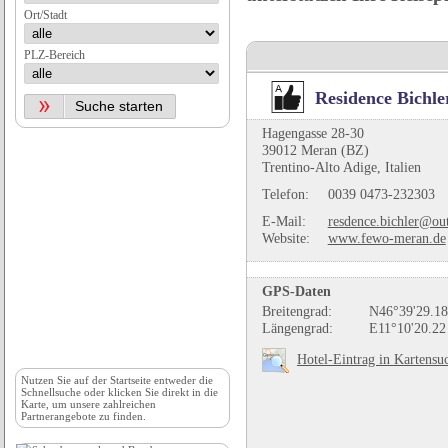
Ort/Stadt
PLZ-Bereich
Residence Bichle
Hagengasse 28-30
39012 Meran (BZ)
Trentino-Alto Adige, Italien
Telefon:
0039 0473-232303
E-Mail:
resdence.bichler@out
Website:
www.fewo-meran.de
GPS-Daten
Breitengrad:
N46°39'29.18
Längengrad:
E11°10'20.22
Hotel-Eintrag in Kartensu
Nutzen Sie auf der
Startseite
entweder die
Schnellsuche oder klicken Sie direkt in die
Karte, um unsere zahlreichen
Partnerangebote zu finden.