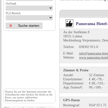
Ort/Stadt
PLZ-Bereich
Panorama Hotel
An der Steilküste 8
18551 Lohme
Mecklenburg-Vorpommern, Deut
Telefon:
038302 911-0
E-Mail:
info@panorama-hote
Website:
www.panorama-hotel
Zimmer & Preise
Anzahl:
52 Zimmer
Einzelzimmer:
€ 48,-/78,-
Doppelzimmer:
€ 68,-/119,-
App./Suiten/€:
99,-/189,-
Nutzen Sie auf der
Startseite
entweder die
Schnellsuche oder klicken Sie direkt in die
Karte, um unsere zahlreichen
GPS-Daten
Partnerangebote zu finden.
Breitengrad:
N54°35'1.75