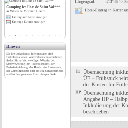
Längengrad:
E13°36'40.05
Camping les Ilots de Saint Val***
Tourist-Info Königsfeld i. S.
Hotel-Eintrag in Kartensu
in Villiers le Morhier, Centre
in Königsfeld im Schwarzwald, Baden-
Württemberg
Eintrag auf Karte anzeigen
Eintrag auf Karte anzeigen
Eintrags-Details anzeigen
Eintrags-Details anzeigen
Hinweis
Die hier aufgeführten Informationen sind
Erstinformationen. Weiterführende Informationen
finden Sie auf der jeweiligen Webseite der
Stadtverwaltung, des Tourismusbüros, der
Freizeiteinrichtung, des Hotels, des Restaurants,
ÜF
Übernachtung inklu
des Campingplatzes oder des Kfz-Servicebetriebes
und bei den genannten Einrichtungen direkt.
ÜF – Frühstück wird 
der Kosten für Früh
HP
Übernachtung inklu
Angabe HP – Halbpen
Inkludierung der Ko
beschrieben