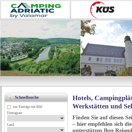
Hotels, Campingplät
Schnellsuche
Werkstätten und Se
nur Einträge mit Bild
Eintragsart
Finden Sie auf diesen Se
– hier empfehlen sich di
Land
unterstützen Ihre Reise