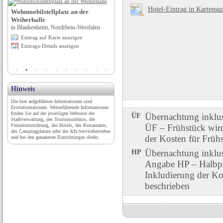
Hotel-Eintrag in Kartensu
ler
Wohnmobilstellplatz an der
Campingplatz Wremer-Tief
Weiherhalle
in Wurster Nordseeküste, Niedersachsen
in Blankenheim, Nordrhein-Westfalen
Eintrag auf Karte anzeigen
Eintrag auf Karte anzeigen
Eintrags-Details anzeigen
Eintrags-Details anzeigen
Hinweis
Die hier aufgeführten Informationen sind
Erstinformationen. Weiterführende Informationen
finden Sie auf der jeweiligen Webseite der
ÜF
Übernachtung inklu
Stadtverwaltung, des Tourismusbüros, der
Freizeiteinrichtung, des Hotels, des Restaurants,
ÜF – Frühstück wird 
des Campingplatzes oder des Kfz-Servicebetriebes
der Kosten für Früh
und bei den genannten Einrichtungen direkt.
HP
Übernachtung inklu
Angabe HP – Halbpen
Inkludierung der Ko
beschrieben