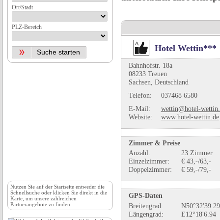
Ort/Stadt
PLZ-Bereich
Hotel Wettin***
Bahnhofstr. 18a
08233 Treuen
Sachsen, Deutschland
Telefon:
037468 6580
E-Mail:
wettin@hotel-wettin
Website:
www.hotel-wettin.de
Zimmer & Preise
Anzahl:
23 Zimmer
Einzelzimmer:
€ 43,-/63,-
Doppelzimmer:
€ 59,-/79,-
Nutzen Sie auf der
Startseite
entweder die
Schnellsuche oder klicken Sie direkt in die
GPS-Daten
Karte, um unsere zahlreichen
Partnerangebote zu finden.
Breitengrad:
N50°32'39.29
Längengrad:
E12°18'6.94