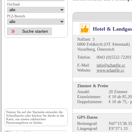
Ort/Stadt
PLZ-Bereich
Hotel & Landgas
Naflastr. 3
6800 Feldkirch (OT Altenstadt)
Vorarlberg, Österreich
Telefon:
0043 (0)5522-72203
E-Mail:
info@schaefle.cc
Website:
www.schaefle.cc
Zimmer & Preise
Anzahl:
20 Zimmer
Einzelzimmer:
€ 10 ab 85,20
Doppelzimmer:
€ 10 ab 75,- p
Nutzen Sie auf der
Startseite
entweder die
Schnellsuche oder klicken Sie direkt in die
GPS-Daten
Karte, um unsere zahlreichen
Partnerangebote zu finden.
Breitengrad:
N47°15'38.35
Längengrad:
E9°37'1.33