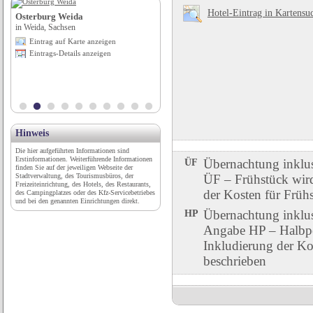
Hotel-Eintrag in Kartensu
hof
Osterburg Weida
Stadt Kraichtal
in Weida, Sachsen
in Kraichtal, Baden-Württemberg
Eintrag auf Karte anzeigen
Eintrag auf Karte anzeigen
Eintrags-Details anzeigen
Eintrags-Details anzeigen
Hinweis
Die hier aufgeführten Informationen sind
Erstinformationen. Weiterführende Informationen
ÜF
Übernachtung inklu
finden Sie auf der jeweiligen Webseite der
Stadtverwaltung, des Tourismusbüros, der
ÜF – Frühstück wird 
Freizeiteinrichtung, des Hotels, des Restaurants,
der Kosten für Früh
des Campingplatzes oder des Kfz-Servicebetriebes
und bei den genannten Einrichtungen direkt.
HP
Übernachtung inklu
Angabe HP – Halbpen
Inkludierung der Ko
beschrieben