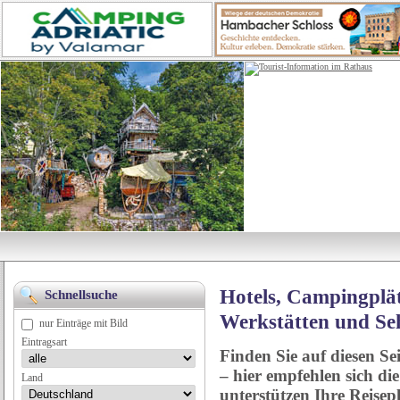
Hotels, Campingplät
Schnellsuche
Werkstätten und Se
nur Einträge mit Bild
Eintragsart
Finden Sie auf diesen Se
– hier empfehlen sich di
Land
unterstützen Ihre Reise