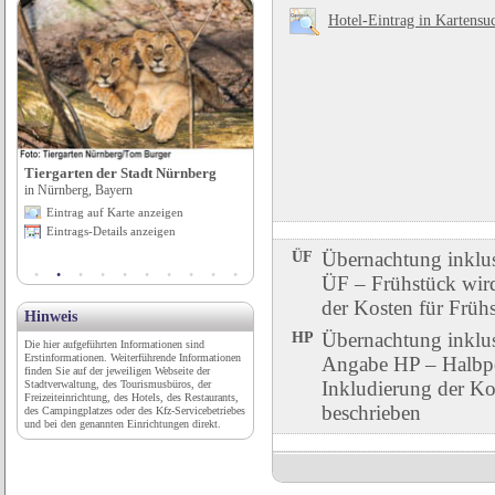
Hotel-Eintrag in Kartensu
Tiergarten der Stadt Nürnberg
CampingPlatz Ecktannen
in Nürnberg, Bayern
in Waren (Müritz), Heilbad, Mecklenburg-
Vorpommern
Eintrag auf Karte anzeigen
Eintrag auf Karte anzeigen
Eintrags-Details anzeigen
Eintrags-Details anzeigen
ÜF
Übernachtung inklu
ÜF – Frühstück wird 
der Kosten für Früh
Hinweis
HP
Übernachtung inklu
Die hier aufgeführten Informationen sind
Erstinformationen. Weiterführende Informationen
Angabe HP – Halbpen
finden Sie auf der jeweiligen Webseite der
Inkludierung der Ko
Stadtverwaltung, des Tourismusbüros, der
Freizeiteinrichtung, des Hotels, des Restaurants,
beschrieben
des Campingplatzes oder des Kfz-Servicebetriebes
und bei den genannten Einrichtungen direkt.