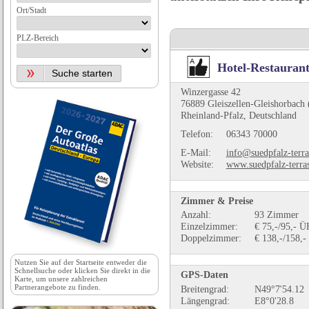
Ort/Stadt
PLZ-Bereich
Hotel-Restaurant
Winzergasse 42
76889 Gleiszellen-Gleishorbach 
Rheinland-Pfalz, Deutschland
Telefon:
06343 70000
E-Mail:
info@suedpfalz-terra
Website:
www.suedpfalz-terra
Zimmer & Preise
Anzahl:
93 Zimmer
Einzelzimmer:
€ 75,-/95,- Ü
Doppelzimmer:
€ 138,-/158,-
Nutzen Sie auf der
Startseite
entweder die
Schnellsuche oder klicken Sie direkt in die
GPS-Daten
Karte, um unsere zahlreichen
Partnerangebote zu finden.
Breitengrad:
N49°7'54.12
Längengrad:
E8°0'28.8