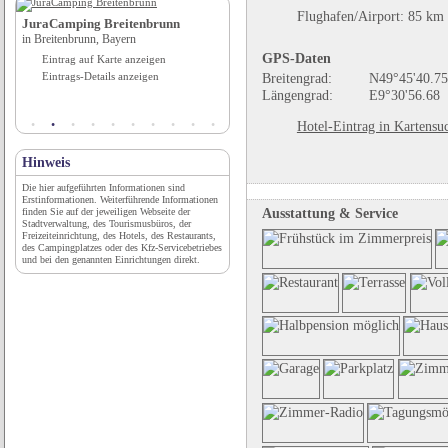
Flughafen/Airport: 85 km
JuraCamping Breitenbrunn
Camping Passrucker
in Breitenbrunn, Bayern
in Altenmarkt im Pongau, Salzburg
GPS-Daten
Eintrag auf Karte anzeigen
Eintrag auf Karte anzeigen
Eintrags-Details anzeigen
Eintrags-Details anzeigen
Breitengrad:
N49°45'40.75
Längengrad:
E9°30'56.68
Hotel-Eintrag in Kartensu
Hinweis
Die hier aufgeführten Informationen sind
Erstinformationen. Weiterführende Informationen
Ausstattung & Service
finden Sie auf der jeweiligen Webseite der
Stadtverwaltung, des Tourismusbüros, der
Freizeiteinrichtung, des Hotels, des Restaurants,
des Campingplatzes oder des Kfz-Servicebetriebes
und bei den genannten Einrichtungen direkt.