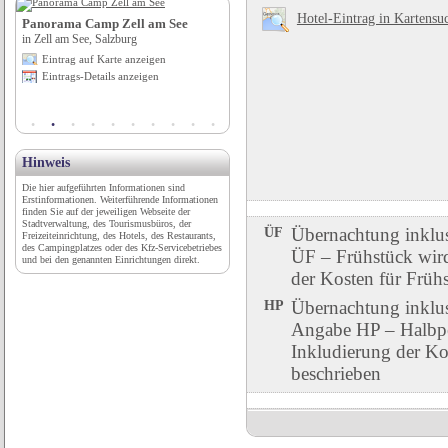
Hotel-Eintrag in Kartensu
Panorama Camp Zell am See
Römerstadt Carnuntum
in Zell am See, Salzburg
in Petronell-Carnuntum, Niederösterreich
Eintrag auf Karte anzeigen
Eintrag auf Karte anzeigen
Eintrags-Details anzeigen
Eintrags-Details anzeigen
Hinweis
Die hier aufgeführten Informationen sind
Erstinformationen. Weiterführende Informationen
finden Sie auf der jeweiligen Webseite der
Stadtverwaltung, des Tourismusbüros, der
ÜF
Übernachtung inklu
Freizeiteinrichtung, des Hotels, des Restaurants,
des Campingplatzes oder des Kfz-Servicebetriebes
ÜF – Frühstück wird 
und bei den genannten Einrichtungen direkt.
der Kosten für Früh
HP
Übernachtung inklu
Angabe HP – Halbpen
Inkludierung der Ko
beschrieben