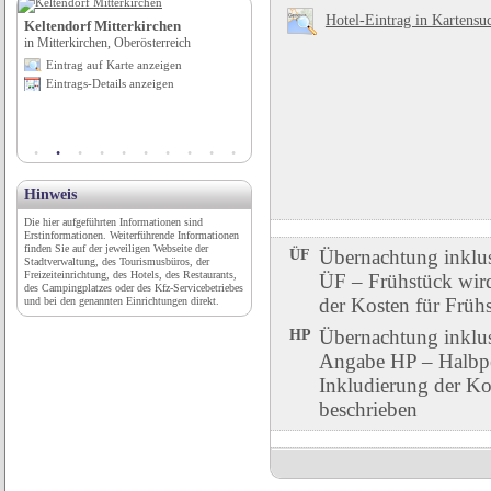
Hotel-Eintrag in Kartensu
Keltendorf Mitterkirchen
Campingplatz Grohnder Fährhaus
in Mitterkirchen, Oberösterreich
in Emmerthal, Niedersachsen
Eintrag auf Karte anzeigen
Eintrag auf Karte anzeigen
Eintrags-Details anzeigen
Eintrags-Details anzeigen
Hinweis
Die hier aufgeführten Informationen sind
Erstinformationen. Weiterführende Informationen
finden Sie auf der jeweiligen Webseite der
ÜF
Übernachtung inklu
Stadtverwaltung, des Tourismusbüros, der
Freizeiteinrichtung, des Hotels, des Restaurants,
ÜF – Frühstück wird 
des Campingplatzes oder des Kfz-Servicebetriebes
der Kosten für Früh
und bei den genannten Einrichtungen direkt.
HP
Übernachtung inklu
Angabe HP – Halbpen
Inkludierung der Ko
beschrieben