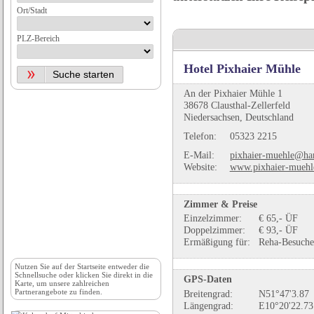
Ort/Stadt
PLZ-Bereich
Hotel Pixhaier Mühle
An der Pixhaier Mühle 1
38678 Clausthal-Zellerfeld
Niedersachsen, Deutschland
Telefon:
05323 2215
E-Mail:
pixhaier-muehle@ha
Website:
www.pixhaier-muehle
Zimmer & Preise
Einzelzimmer:
€ 65,- ÜF
Doppelzimmer:
€ 93,- ÜF
Ermäßigung für:
Reha-Besuche
Nutzen Sie auf der
Startseite
entweder die
Schnellsuche oder klicken Sie direkt in die
GPS-Daten
Karte, um unsere zahlreichen
Partnerangebote zu finden.
Breitengrad:
N51°47'3.87
Längengrad:
E10°20'22.73