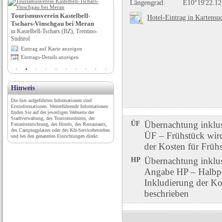
Längengrad:
E10°19'22.12
Almtal Camp - WellnessWelt
Tourismusverein Kastelbell-
Hotel-Eintrag in Kartensu
in Pettenbach, Oberösterreich
Tschars-Vinschgau bei Meran
Eintrag auf Karte anzeigen
in Kastelbell-Tschars (BZ), Trentino-
Eintrags-Details anzeigen
Südtirol
Eintrag auf Karte anzeigen
Eintrags-Details anzeigen
Hinweis
Die hier aufgeführten Informationen sind
Erstinformationen. Weiterführende Informationen
finden Sie auf der jeweiligen Webseite der
Stadtverwaltung, des Tourismusbüros, der
ÜF
Übernachtung inklu
Freizeiteinrichtung, des Hotels, des Restaurants,
des Campingplatzes oder des Kfz-Servicebetriebes
ÜF – Frühstück wird 
und bei den genannten Einrichtungen direkt.
der Kosten für Früh
HP
Übernachtung inklu
Angabe HP – Halbpen
Inkludierung der Ko
beschrieben