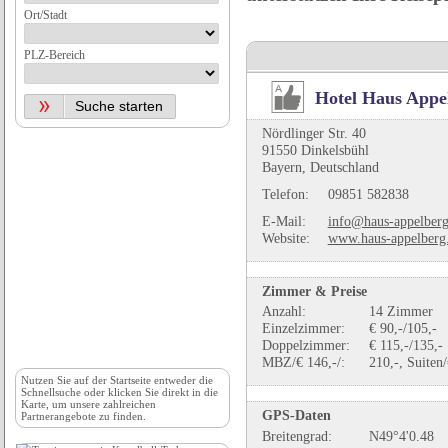
Ort/Stadt
PLZ-Bereich
Hotel Haus Appe
Nördlinger Str. 40
91550 Dinkelsbühl
Bayern, Deutschland
Telefon:
09851 582838
E-Mail:
info@haus-appelberg
Website:
www.haus-appelberg
Zimmer & Preise
Anzahl:
14 Zimmer
Einzelzimmer:
€ 90,-/105,-
Doppelzimmer:
€ 115,-/135,-
MBZ/€ 146,-/:
210,-, Suiten/
Nutzen Sie auf der
Startseite
entweder die
Schnellsuche oder klicken Sie direkt in die
Karte, um unsere zahlreichen
GPS-Daten
Partnerangebote zu finden.
Breitengrad:
N49°4'0.48