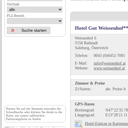
Ort/Stadt
PLZ-Bereich
Hotel Gut Weissenhof*
Weissenhof 6
5550 Radstadt
Salzburg, Österreich
Telefon:
0043 (0)6452-7001
E-Mail:
info@weissenhof.at
Website:
www.weissenhof.at
Zimmer & Preise
Zi/Suiten::
akt. Preise lt.
GPS-Daten
Nutzen Sie auf der
Startseite
entweder die
Breitengrad:
N47°22'35.78
Schnellsuche oder klicken Sie direkt in die
Längengrad:
E13°28'21.11
Karte, um unsere zahlreichen
Partnerangebote zu finden.
Hotel-Eintrag in Kartensu