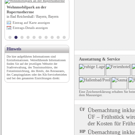
Wohnmobilpark an der
Wohnmobilstellplatz am Main-
Rupertustherme
Donau-Kanal
in Bad Reichenhall / Bayern, Bayern
in Hilpoltstein/Mittelfr., Bayern
Eintrag auf Karte anzeigen
Eintrag auf Karte anzeigen
Eintrags-Details anzeigen
Eintrags-Details anzeigen
Hinweis
Die hier aufgeführten Informationen sind
Ausstattung & Service
Erstinformationen. Weiterführende Informationen
finden Sie auf der jeweiligen Webseite der
Stadtverwaltung, des Tourismusbüros, der
Freizeiteinrichtung, des Hotels, des Restaurants,
des Campingplatzes oder des Kfz-Servicebetriebes
und bei den genannten Einrichtungen direkt.
Eine Zeichenerklärung erhalten Sie bei
dem Mauszeiger.
ÜF
Übernachtung inklu
ÜF – Frühstück wird 
der Kosten für Früh
HP
Übernachtung inklu