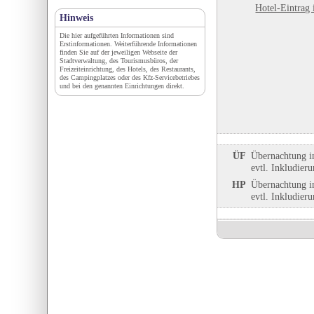
Hotel-Eintrag 
Hinweis
Die hier aufgeführten Informationen sind
Erstinformationen. Weiterführende Informationen
finden Sie auf der jeweiligen Webseite der
Stadtverwaltung, des Tourismusbüros, der
Freizeiteinrichtung, des Hotels, des Restaurants,
des Campingplatzes oder des Kfz-Servicebetriebes
und bei den genannten Einrichtungen direkt.
ÜF
Übernachtung i
evtl. Inkludier
HP
Übernachtung i
evtl. Inkludier