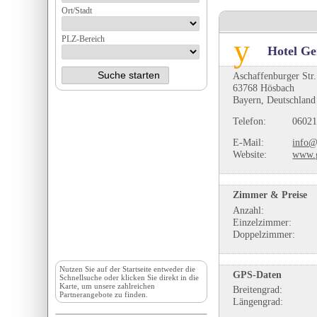
Ort/Stadt
PLZ-Bereich
Hotel Ge
Aschaffenburger Str
63768 Hösbach
Bayern, Deutschland
Telefon:
06021
E-Mail:
info@
Website:
www.g
Zimmer & Preise
Anzahl:
Einzelzimmer:
Doppelzimmer:
Nutzen Sie auf der
Startseite
entweder die
GPS-Daten
Schnellsuche oder klicken Sie direkt in die
Karte, um unsere zahlreichen
Breitengrad:
Partnerangebote zu finden.
Längengrad: