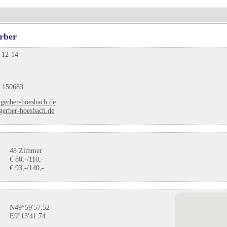
rber
. 12-14
 150683
gerber-hoesbach.de
erber-hoesbach.de
48 Zimmer
€ 80,-/110,-
€ 93,-/140,-
N49°59'57.52
E9°13'41.74