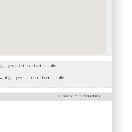
gf. gesondert berechnet oder die
ird ggf. gesondert berechnet oder die
zurück zum Suchergebnis