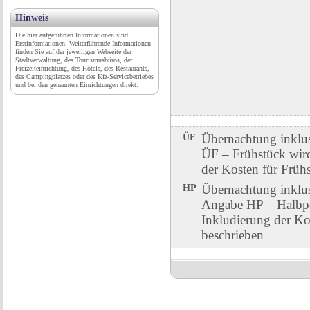
Hinweis
Die hier aufgeführten Informationen sind
Erstinformationen. Weiterführende Informationen
finden Sie auf der jeweiligen Webseite der
Stadtverwaltung, des Tourismusbüros, der
Freizeiteinrichtung, des Hotels, des Restaurants,
des Campingplatzes oder des Kfz-Servicebetriebes
und bei den genannten Einrichtungen direkt.
ÜF
Übernachtung inklu
ÜF – Frühstück wird 
der Kosten für Früh
HP
Übernachtung inklu
Angabe HP – Halbpen
Inkludierung der Ko
beschrieben