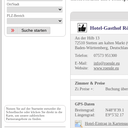
Ort/Stadt
PLZ-Bereich
Hotel-Gasthof Rö
An der Hilb 13
72510 Stetten am kalten Markt (
Baden-Württemberg, Deutschlan
Telefon:
07573 951300
E-Mail:
info@roessle.eu
Website:
www.roessle.eu
Zimmer & Preise
Zi.Preise +:
Buchung über
GPS-Daten
Nutzen Sie auf der
Startseite
entweder die
Breitengrad:
N48°8'39.1
Schnellsuche oder klicken Sie direkt in die
Längengrad:
E9°5'32.17
Karte, um unsere zahlreichen
Partnerangebote zu finden.
Hotel-Eintrag in Kartensu