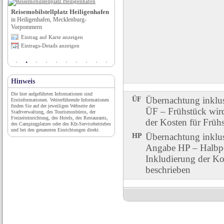
Reisemobilstellplatz Heiligenhafen
Camping Bestensee bei Berlin
in Heiligenhafen, Mecklenburg-
in Bestensee, Brandenburg
Vorpommern
Eintrag auf Karte anzeigen
Eintrag auf Karte anzeigen
Eintrags-Details anzeigen
Eintrags-Details anzeigen
Hinweis
Die hier aufgeführten Informationen sind
ÜF
Übernachtung inklu
Erstinformationen. Weiterführende Informationen
finden Sie auf der jeweiligen Webseite der
ÜF – Frühstück wird 
Stadtverwaltung, des Tourismusbüros, der
Freizeiteinrichtung, des Hotels, des Restaurants,
der Kosten für Früh
des Campingplatzes oder des Kfz-Servicebetriebes
und bei den genannten Einrichtungen direkt.
HP
Übernachtung inklu
Angabe HP – Halbpen
Inkludierung der Ko
beschrieben