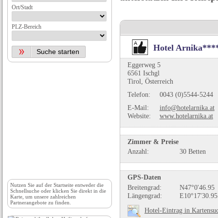
Ort/Stadt
PLZ-Bereich
Hotel Arnika***
Eggerweg 5
6561 Ischgl
Tirol, Österreich
Telefon:
0043 (0)5544-5244
E-Mail:
info@hotelarnika.at
Website:
www.hotelarnika.at
Zimmer & Preise
Anzahl:
30 Betten
GPS-Daten
Nutzen Sie auf der
Startseite
entweder die
Breitengrad:
N47°0'46.95
Schnellsuche oder klicken Sie direkt in die
Längengrad:
E10°17'30.95
Karte, um unsere zahlreichen
Partnerangebote zu finden.
Hotel-Eintrag in Kartensu