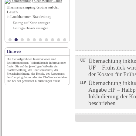
H
Themencamping Grünewalder
Autoservice Tirol
Lauch
in Meran (BZ), Trentino-Südtirol
in Lauchhammer, Brandenburg
Eintrag auf Karte anzeigen
Eintrag auf Karte anzeigen
Eintrags-Details anzeigen
Eintrags-Details anzeigen
Hinweis
Die hier aufgeführten Informationen sind
ÜF
Übernachtung inklu
Erstinformationen. Weiterführende Informationen
ÜF – Frühstück wird 
finden Sie auf der jeweiligen Webseite der
Stadtverwaltung, des Tourismusbüros, der
der Kosten für Früh
Freizeiteinrichtung, des Hotels, des Restaurants,
des Campingplatzes oder des Kfz-Servicebetriebes
und bei den genannten Einrichtungen direkt.
HP
Übernachtung inklu
Angabe HP – Halbpen
Inkludierung der Ko
beschrieben