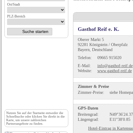
Ort/Stadt
PLZ-Bereich
Gasthof Reif e. K.
Oberer Markt 5
92281 Königstein / Oberpfalz
Bayern, Deutschland
Telefon:
09665 915020
E-Mail:
info@gasthof-reif.de
Website:
www.gasthof-reif.de
Zimmer & Preise
Zimmer-Preise:
siehe Homepa
GPS-Daten
Nutzen Sie auf der
Startseite
entweder die
Breitengrad:
N49°36'24.37
Schnellsuche oder klicken Sie direkt in die
Längengrad:
E11°38'0.85
Karte, um unsere zahlreichen
Partnerangebote zu finden.
Hotel-Eintrag in Kartensu