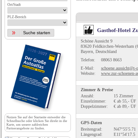
Ort/Stadt
PLZ-Bereich
Gasthof-Hotel Zu
Schöne Aussicht 9
83620 Feldkirchen-Westerham (
Bayern, Deutschland
Telefon:
08063 8663
E-Mail:
schoene.aussicht@t-o
Website:
www.zur-schoenen-a
Zimmer & Preise
Anzahl:
15 Zimmer
Einzelzimmer:
€ ab 55,- ÜF
Doppelzimmer:
€ ab 89,- ÜF
Nutzen Sie auf der
Startseite
entweder die
Schnellsuche oder klicken Sie direkt in die
GPS-Daten
Karte, um unsere zahlreichen
Partnerangebote zu finden.
Breitengrad:
N47°55'5.71
Längengrad:
E11°54'17.5