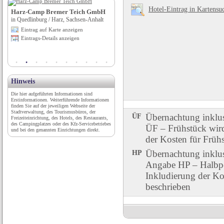
Hotel-Eintrag in Kartensu
ein
Harz-Camp Bremer Teich GmbH
Schloßbergbahn
in Quedlinburg / Harz, Sachsen-Anhalt
in Freiburg / Breisgau, Baden-Württemberg
Eintrag auf Karte anzeigen
Eintrag auf Karte anzeigen
Eintrags-Details anzeigen
Eintrags-Details anzeigen
Hinweis
Die hier aufgeführten Informationen sind
Erstinformationen. Weiterführende Informationen
finden Sie auf der jeweiligen Webseite der
Stadtverwaltung, des Tourismusbüros, der
ÜF
Übernachtung inklu
Freizeiteinrichtung, des Hotels, des Restaurants,
des Campingplatzes oder des Kfz-Servicebetriebes
ÜF – Frühstück wird 
und bei den genannten Einrichtungen direkt.
der Kosten für Früh
HP
Übernachtung inklu
Angabe HP – Halbpen
Inkludierung der Ko
beschrieben