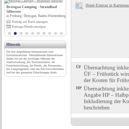
Hotel-Eintrag in Kartensu
Breisgau Camping - Strandbad
Autowerkstatt Alexander Horn
Silbersee
in Blankenburg / Harz, Sachsen-Anhalt
in Freiburg / Breisgau, Baden-Württemberg
Eintrag auf Karte anzeigen
Eintrag auf Karte anzeigen
Eintrags-Details anzeigen
Eintrags-Details anzeigen
Hinweis
Die hier aufgeführten Informationen sind
Erstinformationen. Weiterführende Informationen
finden Sie auf der jeweiligen Webseite der
Stadtverwaltung, des Tourismusbüros, der
Freizeiteinrichtung, des Hotels, des Restaurants,
ÜF
Übernachtung inklu
des Campingplatzes oder des Kfz-Servicebetriebes
und bei den genannten Einrichtungen direkt.
ÜF – Frühstück wird 
der Kosten für Früh
HP
Übernachtung inklu
Angabe HP – Halbpen
Inkludierung der Ko
beschrieben