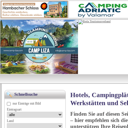
Hotels, Campingplät
Schnellsuche
Werkstätten und Se
nur Einträge mit Bild
Eintragsart
Finden Sie auf diesen Se
– hier empfehlen sich di
Land
unterstützen Ihre Reise