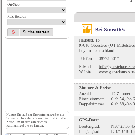
Ort/Stadt
PLZ-Bereich
Bei Storath‘s
Hauptstr. 18
97640 Oberstreu (OT Mittelstreu
Bayern, Deutschland
Telefon:
09773 5017
E-Mail:
info@gaestehaus-stor
Website:
www.gaestehaus-stor
Zimmer & Preise
Anzahl:
12 Zimmer
Einzelzimmer:
€ ab 54,-/ab 
Doppelzimmer:
€ ab 88,-/ab 
Nutzen Sie auf der
Startseite
entweder die
Schnellsuche oder klicken Sie direkt in die
GPS-Daten
Karte, um unsere zahlreichen
Partnerangebote zu finden.
Breitengrad:
N50°23'36.45
Längengrad:
E10°16'16.13