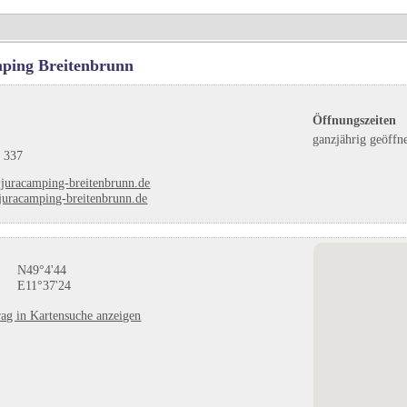
ping Breitenbrunn
Öffnungszeiten
ganzjährig geöffn
 337
juracamping-breitenbrunn.de
uracamping-breitenbrunn.de
N49°4'44
E11°37'24
ag in Kartensuche anzeigen