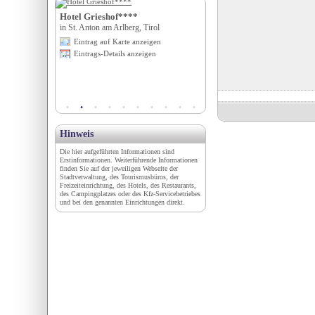
rimml
Hotel Grieshof****
Hotel Sittnerhof****
in St. Anton am Arlberg, Tirol
in Meran (BZ), Trentino-Südtir
igen
Eintrag auf Karte anzeigen
Eintrag auf Karte anzeigen
en
Eintrags-Details anzeigen
Eintrags-Details anzeigen
Hinweis
Die hier aufgeführten Informationen sind
Erstinformationen. Weiterführende Informationen
finden Sie auf der jeweiligen Webseite der
Stadtverwaltung, des Tourismusbüros, der
Freizeiteinrichtung, des Hotels, des Restaurants,
des Campingplatzes oder des Kfz-Servicebetriebes
und bei den genannten Einrichtungen direkt.