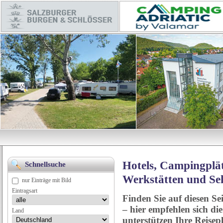
Hotels, Campingplät
Schnellsuche
Werkstätten und Se
nur Einträge mit Bild
Eintragsart
Finden Sie auf diesen Se
– hier empfehlen sich di
Land
unterstützen Ihre Reise