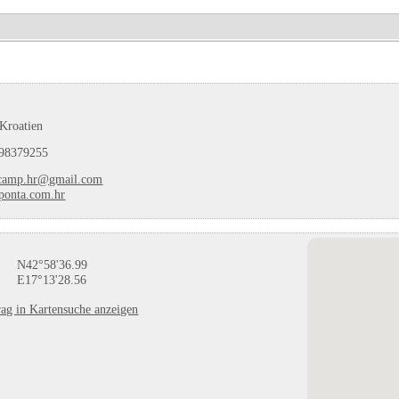
Kroatien
98379255
camp.hr@gmail.com
onta.com.hr
N42°58'36.99
E17°13'28.56
ag in Kartensuche anzeigen