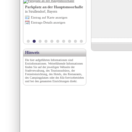
 Hotel &
Parkplatz an der Hauptsmoorhalle
Sorbisches Museum und sl
in Strullendorf, Bayern
mittelalterliches Freilic
Eintrag auf Karte anzeigen
Sta ...
igen
Eintrags-Details anzeigen
in Dissen-Striesow, Brandenbu
en
Eintrag auf Karte anzeigen
Eintrags-Details anzeigen
Hinweis
Die hier aufgeführten Informationen sind
Erstinformationen. Weiterführende Informationen
finden Sie auf der jeweiligen Webseite der
Stadtverwaltung, des Tourismusbüros, der
Freizeiteinrichtung, des Hotels, des Restaurants,
des Campingplatzes oder des Kfz-Servicebetriebes
und bei den genannten Einrichtungen direkt.