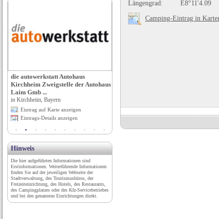
Längengrad:
E8°11'4.09
Camping-Eintrag in Karte
die autowerkstatt Autohaus
Gasthof Altes Casino
Kirchheim Zweigstelle der Autohaus
in Petersberg, Hessen
Laim Gmb ...
Eintrag auf Karte anzeigen
in Kirchheim, Bayern
Eintrags-Details anzeigen
Eintrag auf Karte anzeigen
Eintrags-Details anzeigen
Hinweis
Die hier aufgeführten Informationen sind
Erstinformationen. Weiterführende Informationen
finden Sie auf der jeweiligen Webseite der
Stadtverwaltung, des Tourismusbüros, der
Freizeiteinrichtung, des Hotels, des Restaurants,
des Campingplatzes oder des Kfz-Servicebetriebes
und bei den genannten Einrichtungen direkt.