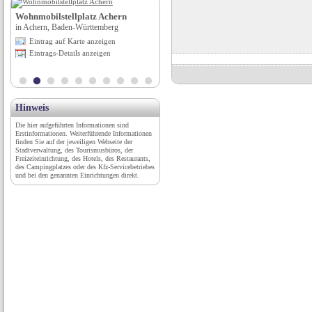
Wohnmobilstellplatz Achern
Gasthof Altes Casino
in Achern, Baden-Württemberg
in Petersberg, Hessen
Eintrag auf Karte anzeigen
Eintrag auf Karte anzeigen
Eintrags-Details anzeigen
Eintrags-Details anzeigen
Hinweis
Die hier aufgeführten Informationen sind
Erstinformationen. Weiterführende Informationen
finden Sie auf der jeweiligen Webseite der
Stadtverwaltung, des Tourismusbüros, der
Freizeiteinrichtung, des Hotels, des Restaurants,
des Campingplatzes oder des Kfz-Servicebetriebes
und bei den genannten Einrichtungen direkt.