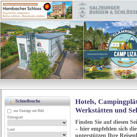
Hotels, Campingplät
Schnellsuche
Werkstätten und Se
nur Einträge mit Bild
Eintragsart
Finden Sie auf diesen Se
– hier empfehlen sich di
Land
unterstützen Ihre Reise