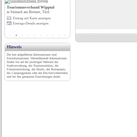
Tourismusverband Wipptal
Ford Service Betrieb
in Steinach am Brenner, Tirol
in Ismaning, Bayern
Eintrag auf Karte anzeigen
Eintrag auf Karte anzeigen
Eintrags-Details anzeigen
Eintrags-Details anzeigen
Hinweis
Die hier aufgeführten Informationen sind
Erstinformationen. Weiterführende Informationen
finden Sie auf der jeweiligen Webseite der
Stadtverwaltung, des Tourismusbüros, der
Freizeiteinrichtung, des Hotels, des Restaurants,
des Campingplatzes oder des Kfz-Servicebetriebes
und bei den genannten Einrichtungen direkt.