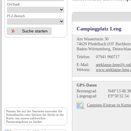
Ort/Stadt
PLZ-Bereich
Campingplatz Leng
Am Wasserturm 30
74629 Pfedelbach (OT Buchhor
Baden-Württemberg, Deutschlan
Telefon:
07941 960717
E-Mail:
seeklause-leng@t-onl
Website:
www.seeklause-leng.
GPS-Daten
Breitengrad:
N49°15'48.38
Längengrad:
E9°50'32.54
Camping-Eintrag in Karte
Nutzen Sie auf der
Startseite
entweder die
Schnellsuche oder klicken Sie direkt in die
Karte, um unsere zahlreichen
Partnerangebote zu finden.