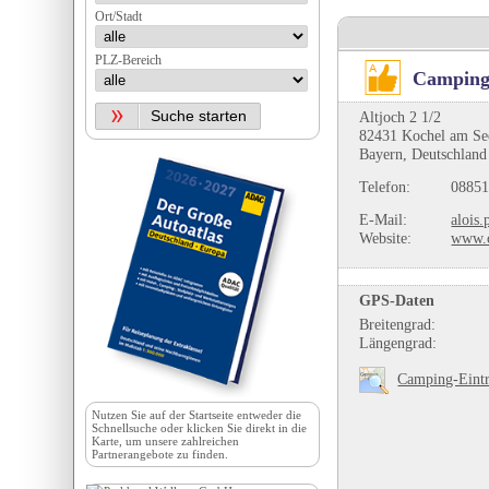
Ort/Stadt
PLZ-Bereich
Campingp
Altjoch 2 1/2
82431 Kochel am Se
Bayern, Deutschland
Telefon:
08851
E-Mail:
alois
Website:
www.c
GPS-Daten
Breitengrad:
Längengrad:
Camping-Eintr
Nutzen Sie auf der
Startseite
entweder die
Schnellsuche oder klicken Sie direkt in die
Karte, um unsere zahlreichen
Partnerangebote zu finden.