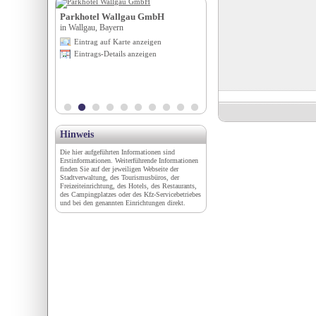
**
Parkhotel Wallgau GmbH
Saurierpark
rol
in Wallgau, Bayern
in Bautzen, Sachsen
igen
Eintrag auf Karte anzeigen
Eintrag auf Karte anzeigen
en
Eintrags-Details anzeigen
Eintrags-Details anzeigen
Hinweis
Die hier aufgeführten Informationen sind
Erstinformationen. Weiterführende Informationen
finden Sie auf der jeweiligen Webseite der
Stadtverwaltung, des Tourismusbüros, der
Freizeiteinrichtung, des Hotels, des Restaurants,
des Campingplatzes oder des Kfz-Servicebetriebes
und bei den genannten Einrichtungen direkt.