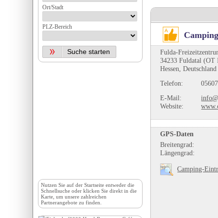
Ort/Stadt
PLZ-Bereich
Campingp
Fulda-Freizeitzentr
34233 Fuldatal (OT
Hessen, Deutschland
Telefon:
05607
E-Mail:
info@
Website:
www.c
GPS-Daten
Breitengrad:
Längengrad:
Camping-Eintr
Nutzen Sie auf der
Startseite
entweder die
Schnellsuche oder klicken Sie direkt in die
Karte, um unsere zahlreichen
Partnerangebote zu finden.