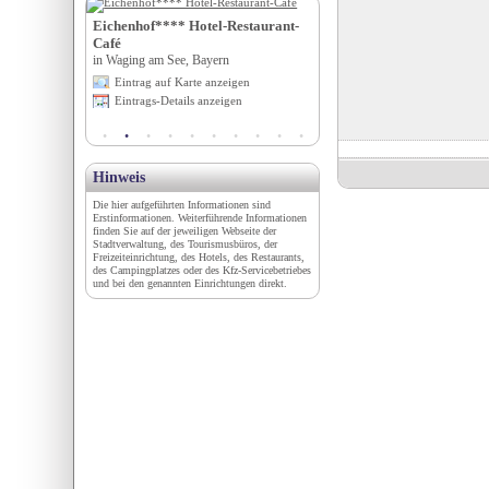
erlehen****s
Eichenhof**** Hotel-Restaurant-
Hotel Alpenhof - das Patc
Bayern
Café
in Augsburg, Bayern
in Waging am See, Bayern
igen
Eintrag auf Karte anzeigen
Eintrag auf Karte anzeigen
en
Eintrags-Details anzeigen
Eintrags-Details anzeigen
Hinweis
Die hier aufgeführten Informationen sind
Erstinformationen. Weiterführende Informationen
finden Sie auf der jeweiligen Webseite der
Stadtverwaltung, des Tourismusbüros, der
Freizeiteinrichtung, des Hotels, des Restaurants,
des Campingplatzes oder des Kfz-Servicebetriebes
und bei den genannten Einrichtungen direkt.