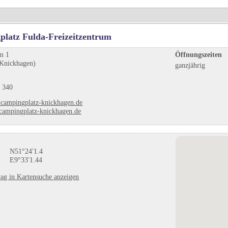
latz Fulda-Freizeitzentrum
um 1
Öffnungszeiten
 Knickhagen)
ganzjährig
 340
campingplatz-knickhagen.de
ampingplatz-knickhagen.de
N51°24'1.4
E9°33'1.44
ag in Kartensuche anzeigen