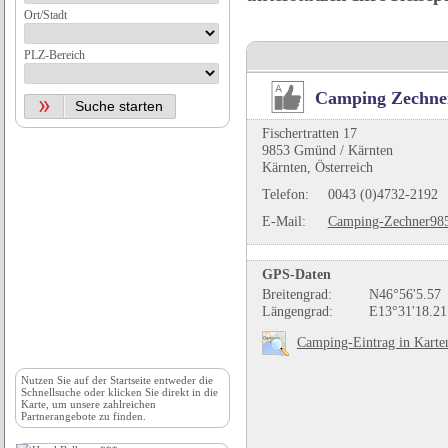
Ort/Stadt
PLZ-Bereich
Camping Zechne
Fischertratten 17
9853 Gmünd / Kärnten
Kärnten, Österreich
Telefon:
0043 (0)4732-2192
E-Mail:
Camping-Zechner98
GPS-Daten
Breitengrad:
N46°56'5.57
Längengrad:
E13°31'18.21
Camping-Eintrag in Karte
Nutzen Sie auf der
Startseite
entweder die
Schnellsuche oder klicken Sie direkt in die
Karte, um unsere zahlreichen
Partnerangebote zu finden.