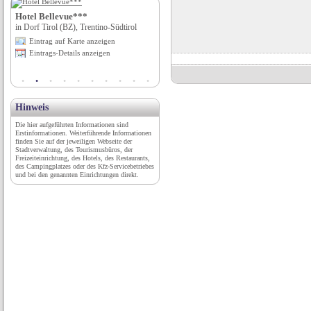
Hotel Bellevue***
AktiVital Hotel***s
in Dorf Tirol (BZ), Trentino-Südtirol
in Bad Griesbach i. Rottal, Bayern
Eintrag auf Karte anzeigen
Eintrag auf Karte anzeigen
Eintrags-Details anzeigen
Eintrags-Details anzeigen
Hinweis
Die hier aufgeführten Informationen sind
Erstinformationen. Weiterführende Informationen
finden Sie auf der jeweiligen Webseite der
Stadtverwaltung, des Tourismusbüros, der
Freizeiteinrichtung, des Hotels, des Restaurants,
des Campingplatzes oder des Kfz-Servicebetriebes
und bei den genannten Einrichtungen direkt.