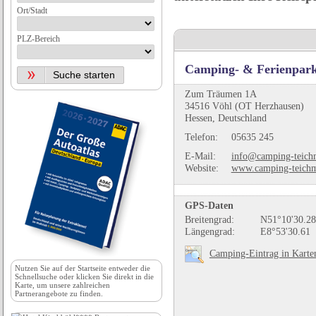
Ort/Stadt
PLZ-Bereich
Camping- & Ferienpar
Zum Träumen 1A
34516 Vöhl (OT Herzhausen)
Hessen, Deutschland
Telefon:
05635 245
E-Mail:
info@camping-teich
Website:
www.camping-teich
GPS-Daten
Breitengrad:
N51°10'30.28
Längengrad:
E8°53'30.61
Camping-Eintrag in Karte
Nutzen Sie auf der
Startseite
entweder die
Schnellsuche oder klicken Sie direkt in die
Karte, um unsere zahlreichen
Partnerangebote zu finden.