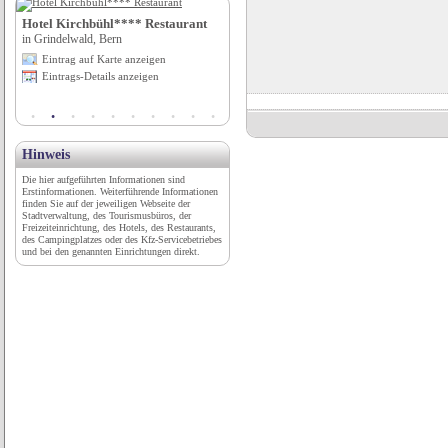
Hotel Kirchbühl**** Restaurant
Stellplatz am Schloss Rosenau
in Grindelwald, Bern
in Rödental, Bayern
Eintrag auf Karte anzeigen
Eintrag auf Karte anzeigen
Eintrags-Details anzeigen
Eintrags-Details anzeigen
Hinweis
Die hier aufgeführten Informationen sind
Erstinformationen. Weiterführende Informationen
finden Sie auf der jeweiligen Webseite der
Stadtverwaltung, des Tourismusbüros, der
Freizeiteinrichtung, des Hotels, des Restaurants,
des Campingplatzes oder des Kfz-Servicebetriebes
und bei den genannten Einrichtungen direkt.