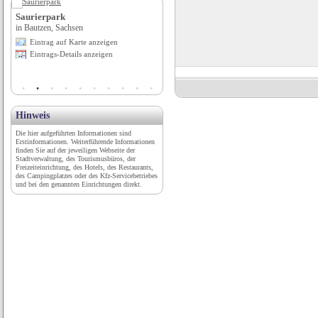
Saurierpark
Hotel Weingarten****
te-
in Bautzen, Sachsen
in St. Pauls / Eppan (BZ), Trentino-Südtirol
Eintrag auf Karte anzeigen
Eintrag auf Karte anzeigen
Eintrags-Details anzeigen
Eintrags-Details anzeigen
Hinweis
Die hier aufgeführten Informationen sind
Erstinformationen. Weiterführende Informationen
finden Sie auf der jeweiligen Webseite der
Stadtverwaltung, des Tourismusbüros, der
Freizeiteinrichtung, des Hotels, des Restaurants,
des Campingplatzes oder des Kfz-Servicebetriebes
und bei den genannten Einrichtungen direkt.