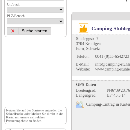
Ort/Stadt
PLZ-Bereich
Camping Stuhle
Stueleggstr. 7
3704 Krattigen
Bern, Schweiz
Telefon:
0041 (0)33-6542723
E-Mail:
info@camping-stuhl
Website:
www.camping-stuhle
GPS-Daten
Breitengrad:
N46°39'28.76
Längengrad:
E7°43'5.14
Camping-Eintrag in Karte
Nutzen Sie auf der
Startseite
entweder die
Schnellsuche oder klicken Sie direkt in die
Karte, um unsere zahlreichen
Partnerangebote zu finden.