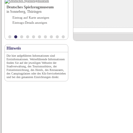
Deutsches Spielzeugmuseum
Parkhotel Margaretenhof***s
in Sonneberg, Thüringen
in Gohrisch, Kurort, Sachsen
Eintrag auf Karte anzeigen
Eintrag auf Karte anzeigen
Eintrags-Details anzeigen
Eintrags-Details anzeigen
Hinweis
Die hier aufgeführten Informationen sind
Erstinformationen. Weiterführende Informationen
finden Sie auf der jeweiligen Webseite der
Stadtverwaltung, des Tourismusbüros, der
Freizeiteinrichtung, des Hotels, des Restaurants,
des Campingplatzes oder des Kfz-Servicebetriebes
und bei den genannten Einrichtungen direkt.