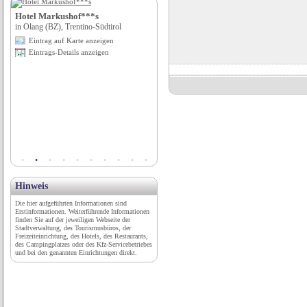
Hotel Markushof***s
Hotel Burg Rabenstein
in Olang (BZ), Trentino-Südtirol
in Ahorntal, Bayern
Eintrag auf Karte anzeigen
Eintrag auf Karte anzeigen
Eintrags-Details anzeigen
Eintrags-Details anzeigen
Hinweis
Die hier aufgeführten Informationen sind
Erstinformationen. Weiterführende Informationen
finden Sie auf der jeweiligen Webseite der
Stadtverwaltung, des Tourismusbüros, der
Freizeiteinrichtung, des Hotels, des Restaurants,
des Campingplatzes oder des Kfz-Servicebetriebes
und bei den genannten Einrichtungen direkt.