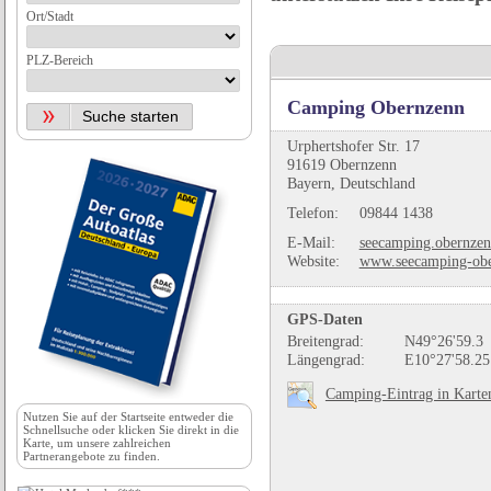
Ort/Stadt
PLZ-Bereich
Camping Obernzenn
Urphertshofer Str. 17
91619 Obernzenn
Bayern, Deutschland
Telefon:
09844 1438
E-Mail:
seecamping.obernzen
Website:
www.seecamping-obe
GPS-Daten
Breitengrad:
N49°26'59.3
Längengrad:
E10°27'58.25
Camping-Eintrag in Karte
Nutzen Sie auf der
Startseite
entweder die
Schnellsuche oder klicken Sie direkt in die
Karte, um unsere zahlreichen
Partnerangebote zu finden.